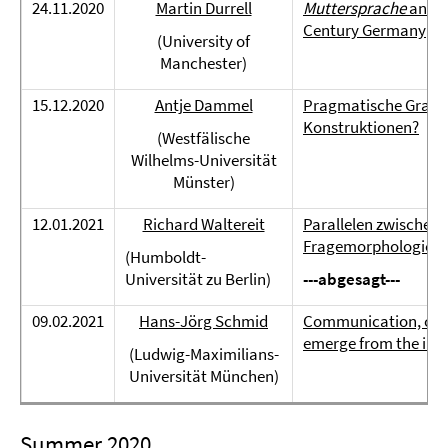
24.11.2020
Martin Durrell
Muttersprache
and
V
Century Germany
(University of
Manchester)
15.12.2020
Antje Dammel
Pragmatische Gramma
Konstruktionen?
(Westfälische
Wilhelms-Universität
Münster)
12.01.2021
Richard Waltereit
Parallelen zwischen
Fragemorphologie i
(Humboldt-
Universität zu Berlin)
---abgesagt---
09.02.2021
Hans-Jörg Schmid
Communication, cog
emerge from the int
(Ludwig-Maximilians-
Universität München)
Summer 2020