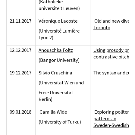
(Katholieke
universiteit Leuven)
21.11.2017
Véronique Lacoste
Old and new diversit
Toronto
(Université Lumière
Lyon 2)
12.12.2017
Anouschka Foltz
Using prosody pred
contrastive pitch ac
(Bangor University)
19.12.2017
Silvio Cruschina
The syntax and pros
(Universität Wien und
Freie Universität
Berlin)
09.01.2018
Camilla Wide
Exploring politenes
patterns in
(University of Turku)
Sweden-Swedish an