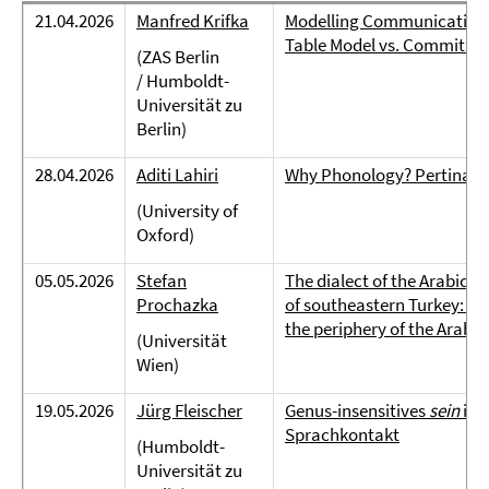
21.04.2026
Manfred Krifka
Modelling Communicative 
Table Model vs. Commitme
(ZAS Berlin
/ Humboldt-
Universität zu
Berlin)
28.04.2026
Aditi Lahiri
Why Phonology? Pertinaci
(University of
Oxford)
05.05.2026
Stefan
The dialect of the Arabic s
Prochazka
of southeastern Turkey: A
the periphery of the Arabi
(Universität
Wien)
19.05.2026
Jürg Fleischer
Genus-insensitives
sein
im 
Sprachkontakt
(Humboldt-
Universität zu