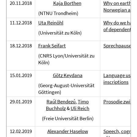
20.11.2018
Kaja Borthen
Why on earth ri
Norwegian and 
(NTNU Trondheim)
11.12.2018
Uta Reinöhl
Why do we have 
of dependents
(Universität zu Köln)
18.12.2018
Frank Seifart
Sprechpausen u
(CNRS Lyon/Universität zu
Köln)
15.01.2019
Götz Keydana
Language use a
inscriptions
(Georg-August-Universität
Göttingen)
29.01.2019
Raúl Bendezú
,
Timo
Prosodie zwisc
Buchholz
&
Uli Reich
(Freie Universität Berlin)
12.02.2019
Alexander Haselow
Speech, cognit