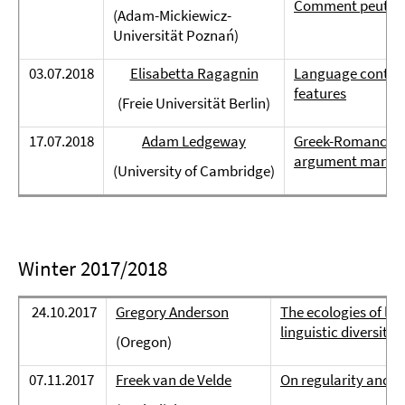
Comment peut-on 
(Adam-Mickiewicz-
Universität Poznań)
03.07.2018
Elisabetta Ragagnin
Language contact 
features
(Freie Universität Berlin)
17.07.2018
Adam Ledgeway
Greek-Romance con
argument marki
(University of Cambridge)
Winter 2017/2018
24.10.2017
Gregory Anderson
The ecologies of l
linguistic diversity i
(Oregon)
07.11.2017
Freek van de Velde
On regularity and p