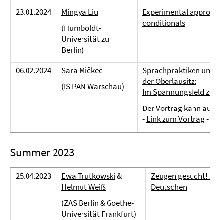
23.01.2024
Mingya Liu
Experimental approach
conditionals
(Humboldt-
Universität zu
Berlin)
06.02.2024
Sara Mičkec
Sprachpraktiken und S
der Oberlausitz:
(IS PAN Warschau)
Im Spannungsfeld zwi
Der Vortrag kann auch
-
Link zum Vortrag
-
Summer 2023
25.04.2023
Ewa Trutkowski
&
Zeugen gesucht! Zu
Helmut Weiß
Deutschen
(ZAS Berlin & Goethe-
Universität Frankfurt)