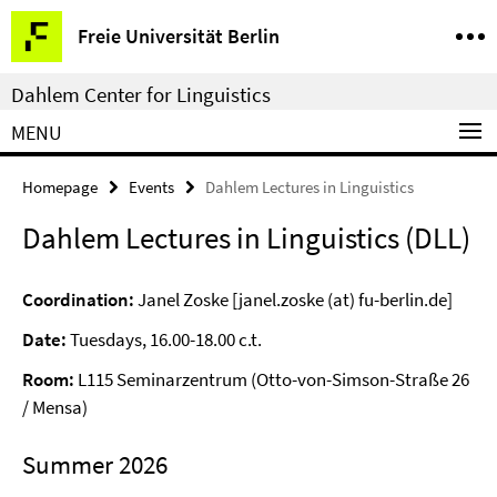
Springe
Service
Freie Universität Berlin
direkt
Navigation
zu
Dahlem Center for Linguistics
Inhalt
MENU
Homepage
Events
Dahlem Lectures in Linguistics
Dahlem Lectures in Linguistics (DLL)
Coordination:
Janel Zoske [janel.zoske (at) fu-berlin.de]
Date:
Tuesdays, 16.00-18.00 c.t.
Room:
L115 Seminarzentrum (Otto-von-Simson-Straße 26
/ Mensa)
Summer 2026