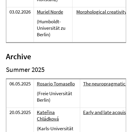
03.02.2026
Muriel Norde
Morphological creativity a
(Humboldt-
Universität zu
Berlin)
Archive
Summer 2025
06.05.2025
Rosario Tomasello
The neuropragmatics of
(Freie Universität
Berlin)
20.05.2025
Kateřina
Early and late acquisit
Chládková
(Karls-Universität