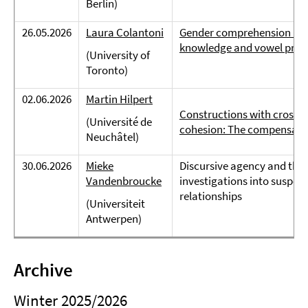
Berlin)
26.05.2026
Laura Colantoni
Gender comprehension in He
knowledge and vowel prod
(University of
Toronto)
02.06.2026
Martin Hilpert
Constructions with crossed
(Université de
cohesion: The compensator
Neuchâtel)
30.06.2026
Mieke
Discursive agency and the 
Vandenbroucke
investigations into suspe
relationships
(Universiteit
Antwerpen)
Archive
Winter 2025/2026