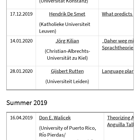
(Universität Konstanz)
17.12.2019
Hendrik De Smet
What predicts pro
(Katholieke Universiteit
Leuven)
14.01.2020
Jörg Kilian
„Daher weg mit d
Sprachtheorie un
(Christian-Albrechts-
Universität zu Kiel)
28.01.2020
Gijsbert Rutten
Language plannin
(Universiteit Leiden)
Summer 2019
16.04.2019
Don E. Walicek
Theorizing Arch
Anguilla Talk
(University of Puerto Rico,
Río Pierdas/