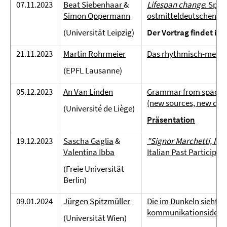
07.11.2023
Beat Siebenhaar
&
Lifespan change
: Spra
Simon Oppermann
ostmitteldeutschen 
(Universität Leipzig)
Der Vortrag findet im
21.11.2023
Martin Rohrmeier
Das rhythmisch-metris
(EPFL Lausanne)
05.12.2023
An Van Linden
Grammar from space –
(new sources, new dat
(Université de Liège)
Präsentation
19.12.2023
Sascha Gaglia
&
"Signor Marchetti, l'ho 
Valentina Ibba
Italian Past Participl
(Freie Universität
Berlin)
09.01.2024
Jürgen Spitzmüller
Die im Dunkeln sieht ma
kommunikationsideolo
(Universität Wien)