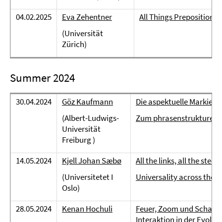
04.02.2025
Eva Zehentner
All Things Prepositional 
(Universität
Zürich)
Summer 2024
30.04.2024
Göz Kaufmann
Die aspektuelle Markieru
(Albert-Ludwigs-
Zum phrasenstrukturellen
Universität
Freiburg )
14.05.2024
Kjell Johan Sæbø
All the links, all the stee
(Universitetet I
Universality across the u
Oslo)
28.05.2024
Kenan Hochuli
Feuer, Zoom und Schatte
Interaktion in der Evolut