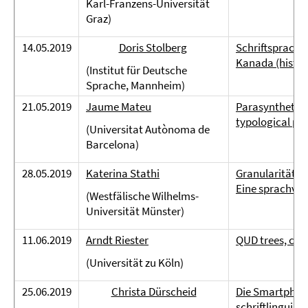
Karl-Franzens-Universität
Graz)
14.05.2019
Doris Stolberg
Schriftsprachli
Kanada (histor
(Institut für Deutsche
Sprache, Mannheim)
21.05.2019
Jaume Mateu
Parasynthetic 
typological pe
(Universitat Autònoma de
Barcelona)
28.05.2019
Katerina Stathi
Granularitätse
Eine sprachver
(Westfälische Wilhelms-
Universität Münster)
11.06.2019
Arndt Riester
QUD trees, coh
(Universität zu Köln)
25.06.2019
Christa Dürscheid
Die Smartphon
schriftlinguisti