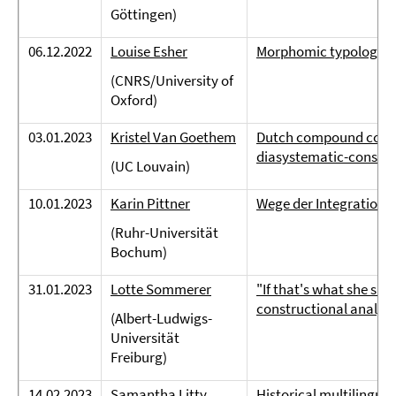
Göttingen)
06.12.2022
Louise Esher
Morphomic typology an
(CNRS/University of
Oxford)
03.01.2023
Kristel Van Goethem
Dutch compound constr
diasystematic-constru
(UC Louvain)
10.01.2023
Karin Pittner
Wege der Integration e
(Ruhr-Universität
Bochum)
31.01.2023
Lotte Sommerer
"If that's what she sai
constructional analysi
(Albert-Ludwigs-
Universität
Freiburg)
14.02.2023
Samantha Litty
Historical multilingual