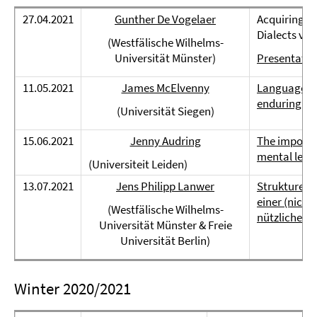
27.04.2021
Gunther De Vogelaer
Acquiring a
Dialects vs.
(Westfälische Wilhelms-
Universität Münster)
Presentatio
11.05.2021
James McElvenny
Language com
enduring tr
(Universität Siegen)
15.06.2021
Jenny Audring
The importa
mental lexi
(Universiteit Leiden)
13.07.2021
Jens Philipp Lanwer
Strukturen 
einer (nicht
(Westfälische Wilhelms-
nützlichen B
Universität Münster & Freie
Universität Berlin)
Winter 2020/2021