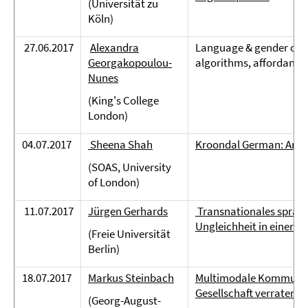
(Universität zu
Köln)
27.06.2017
Alexandra
Language & gender on 
Georgakopoulou-
algorithms, affordance
Nunes
(King's College
London)
04.07.2017
Sheena Shah
Kroondal German: An Ov
(SOAS, University
of London)
11.07.2017
Jürgen Gerhards
Transnationales sprachl
Ungleichheit in einer gl
(Freie Universität
Berlin)
18.07.2017
Markus Steinbach
Multimodale Kommunika
Gesellschaft verraten
(Georg-August-