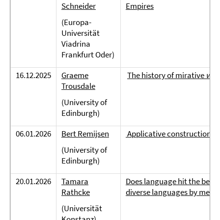
Schneider
Empires
(Europa-
Universität
Viadrina
Frankfurt Oder)
16.12.2025
Graeme
The history of mirative
wh
Trousdale
(University of
Edinburgh)
06.01.2026
Bert Remijsen
Applicative constructions i
(University of
Edinburgh)
20.01.2026
Tamara
Does language hit the beat
Rathcke
diverse languages by means
(Universität
Konstanz)