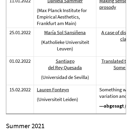
11.01.2022
Daniela Sammler
Making sense of
prosody
(Max Planck Institute for
Empirical Aesthetics,
Frankfurt am Main)
25.01.2022
María Sol Sansiñena
A case of dis
clause
(Katholieke Universiteit
Leuven)
01.02.2022
Santiago
Translated text
del Rey Quesada
Some ref
(Universidad de Sevilla)
15.02.2022
Lauren Fonteyn
Something wick
variation and 
(Universiteit Leiden)
---abgesagt / c
Summer 2021