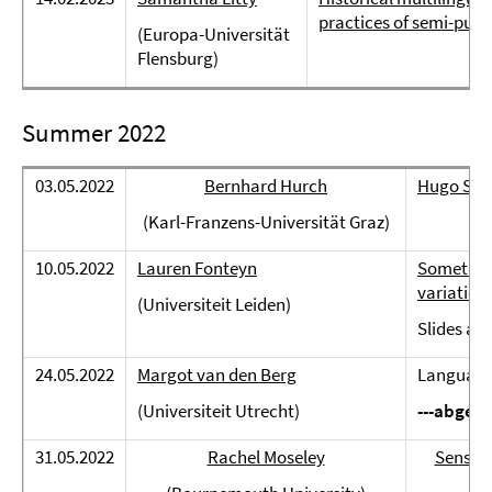
practices of semi-publi
(Europa-Universität
Flensburg)
Summer 2022
03.05.2022
Bernhard Hurch
Hugo Sch
(Karl-Franzens-Universität Graz)
10.05.2022
Lauren Fonteyn
Something
variatio
(Universiteit Leiden)
Slides av
24.05.2022
Margot van den Berg
Language
(Universiteit Utrecht)
---abgesa
31.05.2022
Rachel Moseley
Sensori