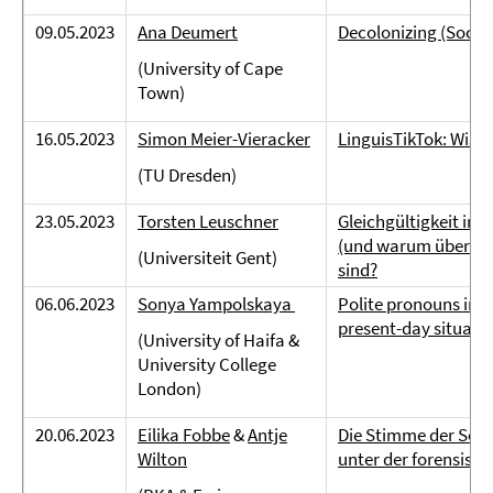
09.05.2023
Ana Deumert
Decolonizing (Socio-
(University of Cape
Town)
16.05.2023
Simon Meier-Vieracker
LinguisTikTok: Wis
(TU Dresden)
23.05.2023
Torsten Leuschner
Gleichgültigkeit in d
(und warum überhaup
(Universiteit Gent)
sind?
06.06.2023
Sonya Yampolskaya
Polite pronouns in 
present-day situati
(University of Haifa &
University College
London)
20.06.2023
Eilika Fobbe
&
Antje
Die Stimme der Soph
Wilton
unter der forensisch