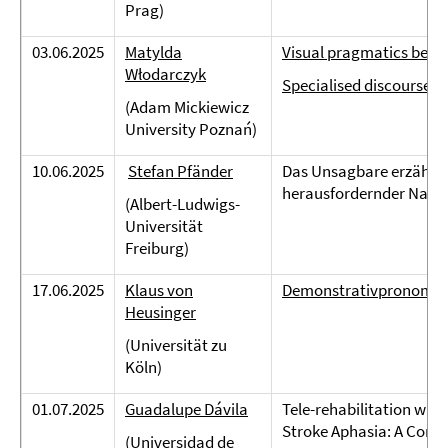
Prag)
03.06.2025
Matylda
Visual pragmatics betwe
Włodarczyk
Specialised discourses 
(Adam Mickiewicz
University Poznań)
10.06.2025
Stefan Pfänder
Das Unsagbare erzählen
herausfordernder Narra
(Albert-Ludwigs-
Universität
Freiburg)
17.06.2025
Klaus von
Demonstrativpronome
Heusinger
(Universität zu
Köln)
01.07.2025
Guadalupe Dávila
Tele-rehabilitation wit
Stroke Aphasia: A Compa
(Universidad de