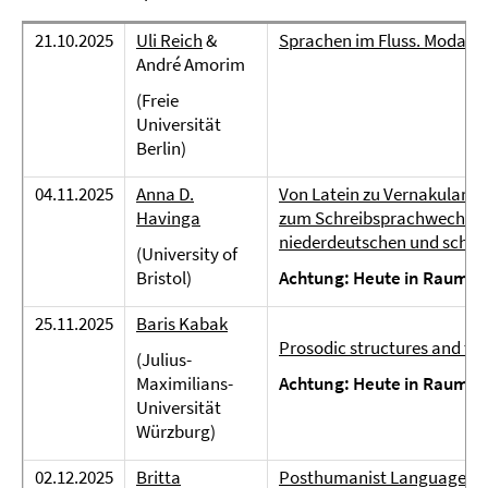
21.10.2025
Uli Reich
&
Sprachen im Fluss. Modalit
André Amorim
(Freie
Universität
Berlin)
04.11.2025
Anna D.
Von Latein zu Vernakularsp
Havinga
zum Schreibsprachwechsel i
niederdeutschen und schot
(University of
Bristol)
Achtung: Heute in Raum L
25.11.2025
Baris Kabak
Prosodic structures and th
(Julius-
Maximilians-
Achtung: Heute in Raum L
Universität
Würzburg)
02.12.2025
Britta
Posthumanist Language Ass