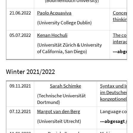
(Bournemouth University)
21.06.2022
Paolo Acquaviva
Concepts 
thinking 
(University College Dublin)
05.07.2022
Kenan Hochuli
The co-ev
interacti
(Universität Zürich & University
of California, San Diego)
---abgesa
Winter 2021/2022
09.11.2021
Sarah Schimke
Syntax und Info
im Deutschen u
(Technische Universität
konzeptionelle
Dortmund)
07.12.2021
Margot van den Berg
Language conta
(Universiteit Utrecht)
---abgesagt / c