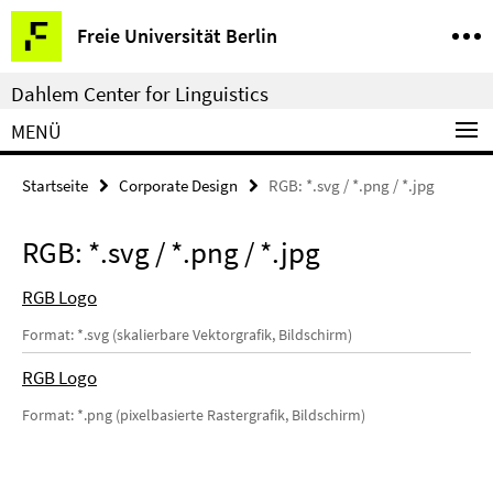
Springe
Service-
Freie Universität Berlin
direkt
Navigation
zu
Dahlem Center for Linguistics
Inhalt
MENÜ
Startseite
Corporate Design
RGB: *.svg / *.png / *.jpg
RGB: *.svg / *.png / *.jpg
RGB Logo
Format: *.svg (skalierbare Vektorgrafik, Bildschirm)
RGB Logo
Format: *.png (pixelbasierte Rastergrafik, Bildschirm)