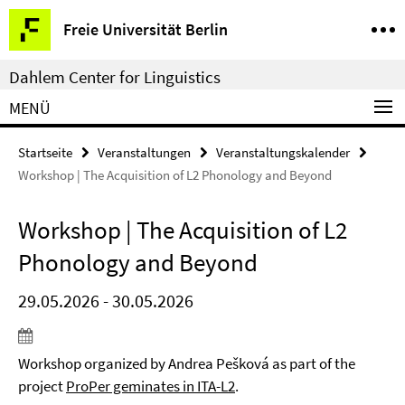
Springe
Service-
Freie Universität Berlin
direkt
Navigation
zu
Dahlem Center for Linguistics
Inhalt
MENÜ
Startseite
Veranstaltungen
Veranstaltungskalender
Workshop | The Acquisition of L2 Phonology and Beyond
Workshop | The Acquisition of L2
Phonology and Beyond
29.05.2026 - 30.05.2026
Workshop organized by Andrea Pešková as part of the
project
ProPer geminates in ITA-L2
.